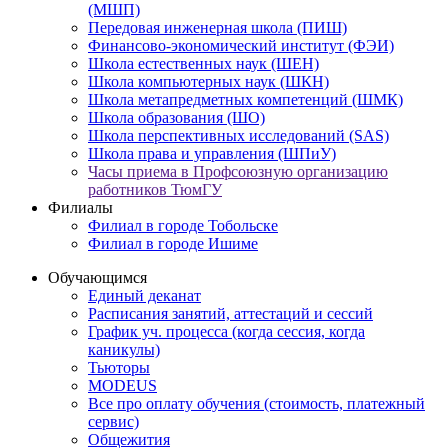
(МШП)
Передовая инженерная школа (ПИШ)
Финансово-экономический институт (ФЭИ)
Школа естественных наук (ШЕН)
Школа компьютерных наук (ШКН)
Школа метапредметных компетенций (ШМК)
Школа образования (ШО)
Школа перспективных исследований (SAS)
Школа права и управления (ШПиУ)
Часы приема в Профсоюзную организацию
работников ТюмГУ
Филиалы
Филиал в городе Тобольске
Филиал в городе Ишиме
Обучающимся
Единый деканат
Расписания занятий, аттестаций и сессий
График уч. процесса (когда сессия, когда
каникулы)
Тьюторы
MODEUS
Все про оплату обучения (стоимость, платежный
сервис)
Общежития