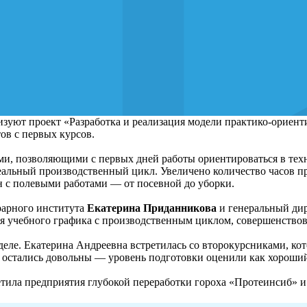
ют проект «Разработка и реализация модели практико-ориенти
ов с первых курсов.
и, позволяющими с первых дней работы ориентироваться в техн
 реальный производственный цикл. Увеличено количество часов 
 с полевыми работами — от посевной до уборки.
рарного института
Екатерина Приданникова
и генеральный ди
ия учебного графика с производственным циклом, совершенствов
в деле. Екатерина Андреевна встретилась со второкурсниками, к
м остались довольны — уровень подготовки оценили как хороши
етила предприятия глубокой переработки гороха «Протеинсиб» 