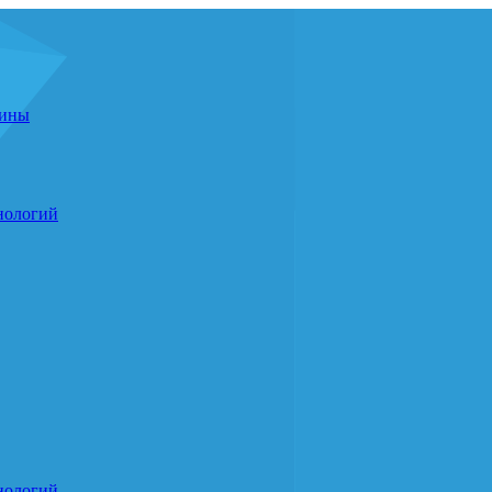
цины
нологий
нологий