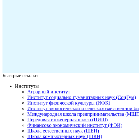
Быстрые ссылки
Институты
Аграрный институт
Институт социально-гуманитарных наук (СоцГум)
Институт физической культуры (ИФК)
Институт экологической и сельскохозяйственной б
Международная школа предпринимательства (МШП
Передовая инженерная школа (ПИШ)
Финансово-экономический институт (ФЭИ)
Школа естественных наук (ШЕН)
Школа компьютерных наук (ШКН)