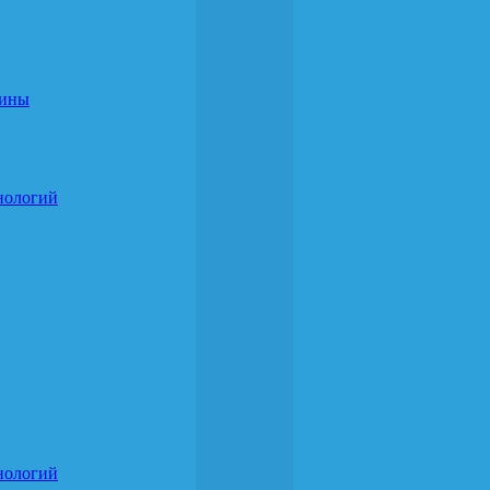
цины
нологий
нологий