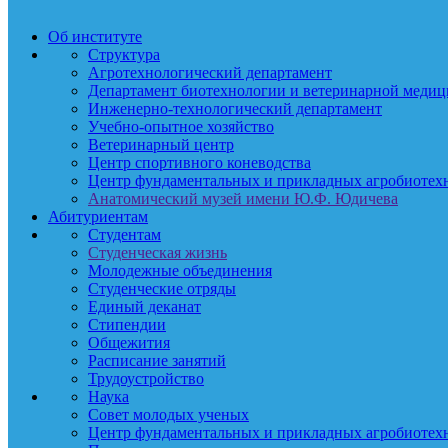
Об институте
Структура
Агротехнологический департамент
Департамент биотехнологии и ветеринарной меди
Инженерно-технологический департамент
Учебно-опытное хозяйство
Ветеринарный центр
Центр спортивного коневодства
Центр фундаментальных и прикладных агробиотех
Анатомический музей имени Ю.Ф. Юдичева
Абитуриентам
Студентам
Студенческая жизнь
Молодежные объединения
Студенческие отряды
Единый деканат
Стипендии
Общежития
Расписание занятий
Трудоустройство
Наука
Совет молодых ученых
Центр фундаментальных и прикладных агробиотех