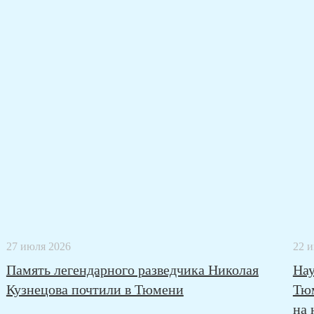
27 июля 2026
22 
Память легендарного разведчика Николая
Нау
Кузнецова почтили в Тюмени
Тюм
на 