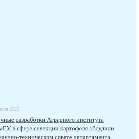
июля 2026
чные разработки Аграрного института
ГУ в сфере селекции картофеля обсудили
научно-техническом совете департамента