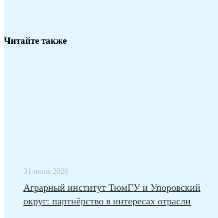
Читайте также
31 июля 2026
Аграрный институт ТюмГУ и Упоровский
округ: партнёрство в интересах отрасли