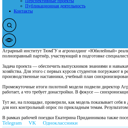
Перспективные проекты
Публикационная деятельность
Контакты
Аграрный институт ТюмГУ и агрохолдинг «Юбилейный» реализу
полноправный партнёр, участвующий в подготовке специалист
Задача проекта — обеспечить выпускников знаниями и навыкам
хозяйства. Для этого с первых курсов студентов погружают в
производственные наставники, учебный план синхронизирован
Промежуточные итоги пилотной модели подвели директор Аг
работает, а что требует донастройки. В фокусе — синхронизац
Тут же, на площадке, проверили, как модель показывает себя 
для них контрольный опрос по прикладным темам. Результато
В рамках рабочей поездки Екатерина Приданникова также пос