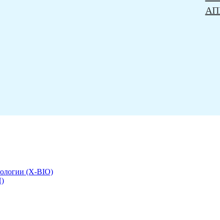
АП
иологии (X-BIO)
)