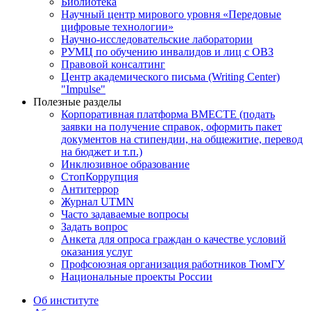
Библиотека
Научный центр мирового уровня «Передовые
цифровые технологии»
Научно-исследовательские лаборатории
РУМЦ по обучению инвалидов и лиц с ОВЗ
Правовой консалтинг
Центр академического письма (Writing Center)
"Impulse"
Полезные разделы
Корпоративная платформа ВМЕСТЕ (подать
заявки на получение справок, оформить пакет
документов на стипендии, на общежитие, перевод
на бюджет и т.п.)
Инклюзивное образование
СтопКоррупция
Антитеррор
Журнал UTMN
Часто задаваемые вопросы
Задать вопрос
Анкета для опроса граждан о качестве условий
оказания услуг
Профсоюзная организация работников ТюмГУ
Национальные проекты России
Об институте