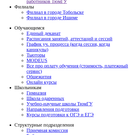
работников ТюмГУ
Филиалы
Филиал в городе Тобольске
Филиал в городе Ишиме
Обучающимся
Единый деканат
Расписания занятий, аттестаций и сессий
График уч. процесса (когда сессия, когда
каникулы)
Тьюторы
MODEUS
Все про оплату обучения (стоимость, платежный
сервис)
Общежития
Онлайн курсы
Школьникам
Гимназия
Школа одаренных
Учебно-научные школы ТюмГУ
Направления подготовки
Курсы подготовки к ОГЭ и ЕГЭ
Структурные подразделения
Приемная комиссия