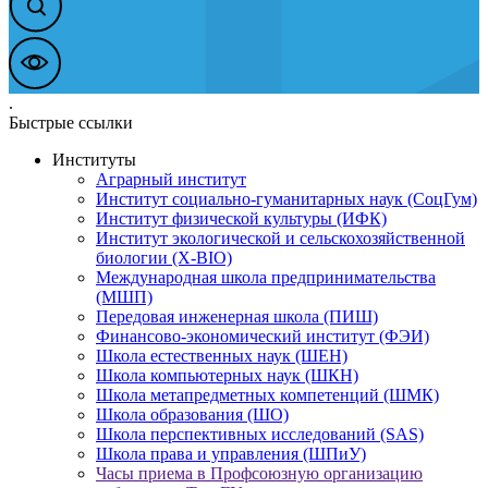
.
Быстрые ссылки
Институты
Аграрный институт
Институт социально-гуманитарных наук (СоцГум)
Институт физической культуры (ИФК)
Институт экологической и сельскохозяйственной
биологии (X-BIO)
Международная школа предпринимательства
(МШП)
Передовая инженерная школа (ПИШ)
Финансово-экономический институт (ФЭИ)
Школа естественных наук (ШЕН)
Школа компьютерных наук (ШКН)
Школа метапредметных компетенций (ШМК)
Школа образования (ШО)
Школа перспективных исследований (SAS)
Школа права и управления (ШПиУ)
Часы приема в Профсоюзную организацию