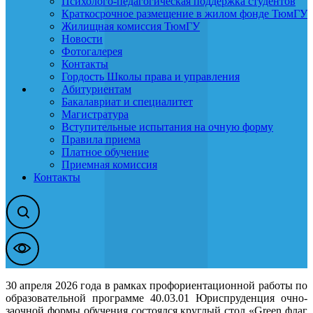
Психолого-педагогическая поддержка студентов
Краткосрочное размещение в жилом фонде ТюмГУ
Жилищная комиссия ТюмГУ
Новости
Фотогалерея
Контакты
Гордость Школы права и управления
Абитуриентам
Бакалавриат и специалитет
Магистратура
Вступительные испытания на очную форму
Правила приема
Платное обучение
Приемная комиссия
Контакты
30 апреля 2026 года в рамках профориентационной работы по
образовательной программе 40.03.01 Юриспруденция очно-
заочной формы обучения состоялся круглый стол «Green флаг