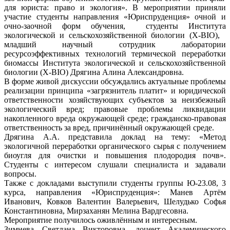
для юриста: право и экология». В мероприятии приняли
участие студенты направления «Юриспруденция» очной и
очно-заочной форм обучения, студенты Института
экологической и сельскохозяйственной биологии (X-BIO),
младший научный сотрудник лаборатории
ресурсоэффективных технологий термической переработки
биомассы Института экологической и сельскохозяйственной
биологии (X-BIO) Дрягина Алина Александровна.
В форме живой дискуссии обсуждались актуальные проблемы
реализации принципа «загрязнитель платит» и юридической
ответственности хозяйствующих субъектов за неизбежный
экологический вред; правовые проблемы ликвидации
накопленного вреда окружающей среде; гражданско-правовая
ответственность за вред, причинённый окружающей среде.
Дрягина А.А. представила доклад на тему: «Метод
экологичной переработки органического сырья с получением
биоугля для очистки и повышения плодородия почв».
Студенты с интересом слушали специалиста и задавали
вопросы.
Также с докладами выступили студенты группы Ю-23.08, 3
курса, направления «Юриспруденция»: Манев Артём
Иванович, Ковков Валентин Валерьевич, Шелудько Софья
Константиновна, Мирзаханян Мелина Вардгесовна.
Мероприятие получилось оживлённым и интересным.
Зимнева Светлана Викторовна, доцент Академического