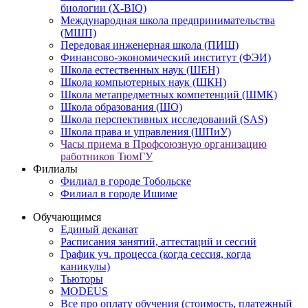
биологии (X-BIO)
Международная школа предпринимательства
(МШП)
Передовая инженерная школа (ПИШ)
Финансово-экономический институт (ФЭИ)
Школа естественных наук (ШЕН)
Школа компьютерных наук (ШКН)
Школа метапредметных компетенций (ШМК)
Школа образования (ШО)
Школа перспективных исследований (SAS)
Школа права и управления (ШПиУ)
Часы приема в Профсоюзную организацию
работников ТюмГУ
Филиалы
Филиал в городе Тобольске
Филиал в городе Ишиме
Обучающимся
Единый деканат
Расписания занятий, аттестаций и сессий
График уч. процесса (когда сессия, когда
каникулы)
Тьюторы
MODEUS
Все про оплату обучения (стоимость, платежный