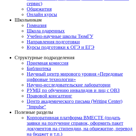
сервис)
Общежития
Онлайн курсы
Школьникам
Гимназия
Школа одаренных
Учебно-научные школы ТюмГУ
Направления подготовки
Курсы подготовки к ОГЭ и ЕГЭ
Структурные подразделения
Приемная комиссия
Библиотека
Научный центр мирового уровня «Передовые
цифровые технологии»
Научно-исследовательские лаборатории
РУМЦ по обучению инвалидов и лиц с ОВЗ
Правовой консалтинг
Центр академического письма (Writing Center)
"Impulse"
Полезные разделы
Корпоративная платформа ВМЕСТЕ (подать
заявки на получение справок, оформить пакет
документов на стипендии, на общежитие, перевод
на бюджет и т.п.)