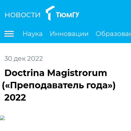
новости
По
Наука
Инновации
Образова
Международная деятельность
Студенческая деятельность
Ле
30
дек
2022
Doctrina Magistrorum
(
«Преподаватель года»)
2022