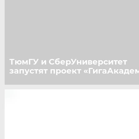
ТюмГУ и СберУниверситет
запустят проект
«
ГигаАкаде