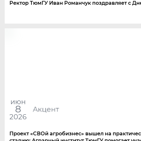
Ректор ТюмГУ Иван Романчук поздравляет с Дн
июн
8
Акцент
2026
Проект
«
СВОй агробизнес» вышел на практиче
стадию: Аграрный институт ТюмГУ помогает уч