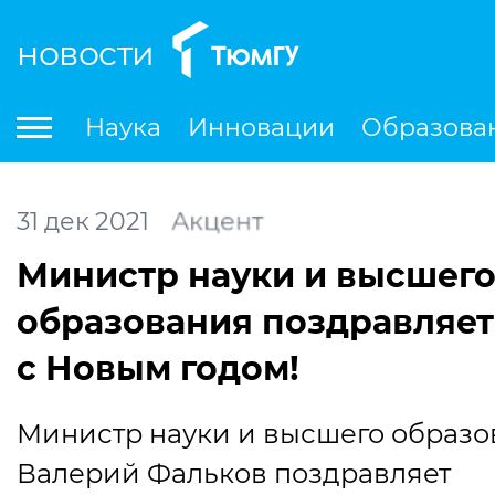
новости
По
Наука
Инновации
Образова
Международная деятельность
Студенческая деятельность
Ле
31
дек
2021
Акцент
Министр науки и высшег
образования поздравляет
с Новым годом!
Министр науки и высшего образо
Валерий Фальков поздравляет