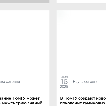
июл
16
ука сегодня
Наука сегодня
2026
вание ТюмГУ может
В ТюмГУ создают ново
ь инженерию знаний
поколение гуминовых