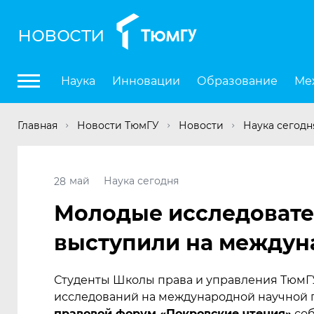
новости
Наука
Инновации
Образование
Ме
Главная
Новости ТюмГУ
Новости
Наука сегодн
май
Наука сегодня
28
Молодые исследоват
выступили на междун
Студенты Школы права и управления ТюмГУ
исследований на международной научной 
правовой форум
«
Покровские чтения»
соб