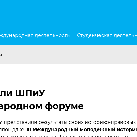
ждународная деятельность
Студенческая деятель
я
ели ШПиУ
ародном форуме
 представили результаты своих историко-правовых
площадке.
III Международный молодёжный истори
рал молодых ученых в Тульском госуниверситете.