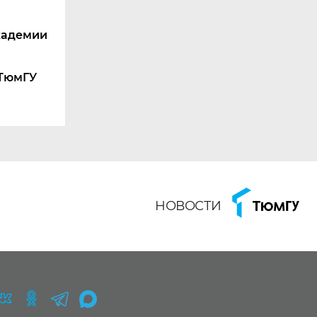
кадемии
 ТюмГУ
НОВОСТИ