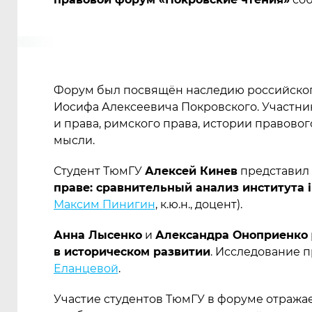
Форум был посвящён наследию российского
Иосифа Алексеевича Покровского. Участни
и права, римского права, истории правово
мысли.
Студент ТюмГУ
Алексей Кинев
представил
праве: сравнительный анализ института i
Максим Пинигин
, к.ю.н., доцент).
Анна Лысенко
и
Александра Оноприенко
в историческом развитии
. Исследование п
Еланцевой
.
Участие студентов ТюмГУ в форуме отража