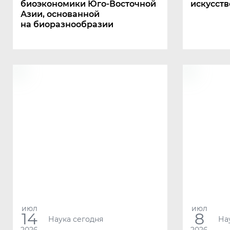
биоэкономики Юго-Восточной
искусств
Азии, основанной
на биоразнообразии
июл
июл
14
8
Наука сегодня
На
2026
2026