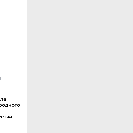
ы
ала
родного
ества