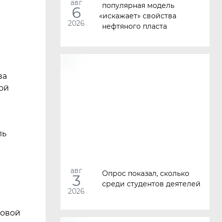
авг
популярная модель
6
«
искажает» свойства
2026
нефтяного пласта
ва
ой
ль
авг
Опрос показал, сколько
3
среди студентов деятелей
2026
вовой