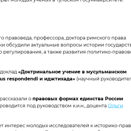
 правоведа, профессора, доктора римского права
ки обсудили актуальные вопросы истории государст
го регулирования, а также развития политико-правов
 доклад
«Доктринальное учение в мусульманском
us respondendi и иджтихада»
(
научный руководите
рассказали о
правовых формах единства России
роводится под руководством к.и.н., доцента
Ольги
ет интерес молодых исследователей к историко-пра