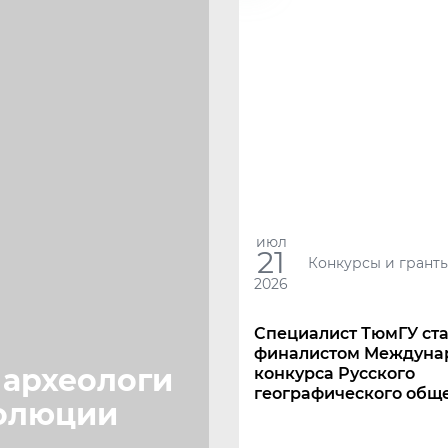
июл
21
Конкурсы и грант
2026
Специалист ТюмГУ ст
финалистом Mеждуна
 археологи
конкурса Русского
географического общ
волюции