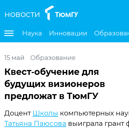
новости
По
Наука
Инновации
Образова
Международная деятельность
Студенческая деятельность
Ле
15
май
Образование
Квест‑обучение для
будущих визионеров
предложат в ТюмГУ
Доцент
Школы
компьютерных нау
Татьяна Паюсова
выиграла грант 