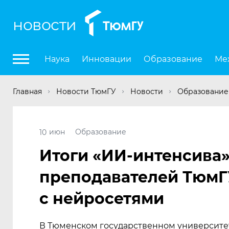
новости
Наука
Инновации
Образование
Ме
Главная
Новости ТюмГУ
Новости
Образование
июн
Образование
10
Итоги
«
ИИ-интенсива»
преподавателей ТюмГ
с нейросетями
В Тюменском государственном университет