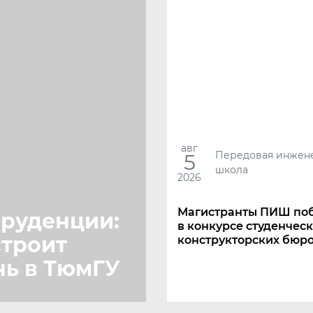
авг
Передовая инжен
5
школа
2026
Магистранты ПИШ по
пруденции:
в конкурсе студенчес
строит
конструкторских бюр
нь в ТюмГУ