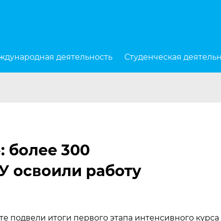
ждународная деятельность
Студенческая деятель
: более 300
У освоили работу
е подвели итоги первого этапа интенсивного курса