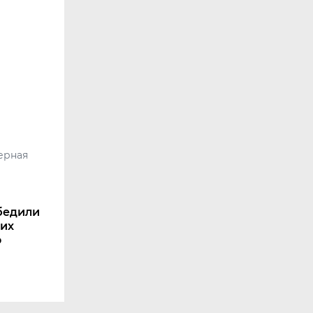
ерная
бедили
ких
о