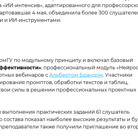
а
«
ИИ-интенсив», адаптированного для профессорск
тартовавшая 4 мая, объединила более 300 слушателе
и и ИИ-инструментами.
юмГУ по модульному принципу и включал базовый
эффективности»
, профессиональный модуль
«
Нейрос
ртных вебинаров с
Альбертом Брандом
. Участники
рования промптов, обработки текстов и таблиц,
 свои силы в решении профессиональных проектных
и выполнения практических заданий 61 слушатель
 состава показал наиболее высокие результаты и бу
преподаватели также получили приглашение во вто