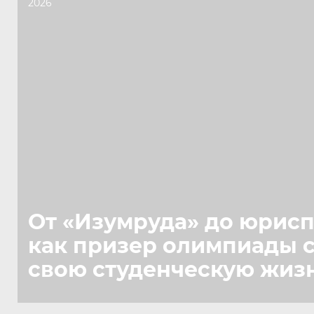
2026
От «Изумруда» до юрис
как призер олимпиады 
свою студенческую жиз