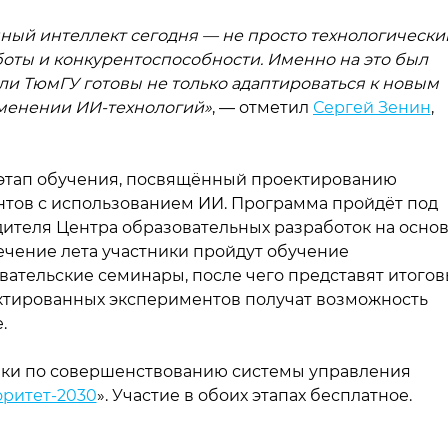
нный интеллект сегодня — не просто технологически
боты и конкурентоспособности. Именно на это был
ели ТюмГУ готовы не только адаптироваться к новым
именении ИИ-технологий»
, — отметил
Сергей Зенин
,
 этап обучения, посвящённый проектированию
тов с использованием ИИ. Программа пройдёт под
дителя Центра образовательных разработок на осно
течение лета участники пройдут обучение
ательские семинары, после чего представят итого
ктированных экспериментов получат возможность
.
ики по совершенствованию системы управления
ритет-2030
». Участие в обоих этапах бесплатное.