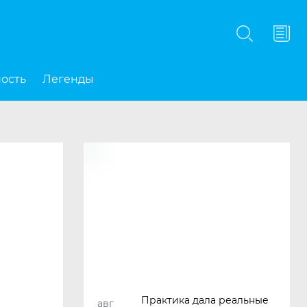
Подписаться
ность
Легенды
Практика дала реальные
авг