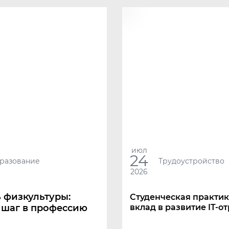
июл
24
разование
Трудоустройство
2026
 физкультуры:
Студенческая практик
 шаг в профессию
вклад в развитие IT-о