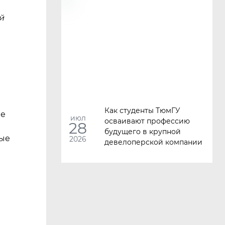
й
Как студенты ТюмГУ
ве
июл
осваивают профессию
28
будущего в крупной
вые
2026
девелоперской компании