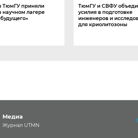
ы ТюмГУ приняли
ТюмГУ и СВФУ объеди
в научном лагере
усилия в подготовке
 будущего»
инженеров и исследо
для криолитозоны
Медиа
Журнал UTMN