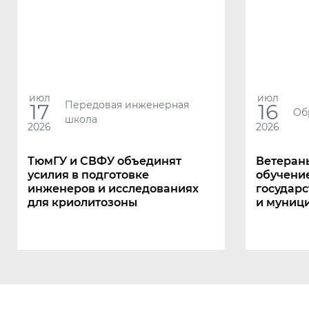
июл
июл
Передовая инженерная
17
16
Об
школа
2026
2026
ТюмГУ и СВФУ объединят
Ветеран
усилия в подготовке
обучени
инженеров и исследованиях
государс
для криолитозоны
и муниц