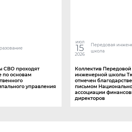
июл
Передовая инжен
15
разование
школа
2026
ы СВО проходят
Коллектив Передовой
е по основам
инженерной школы Т
твенного
отмечен благодарств
ипального управления
письмом Национальн
ассоциации финансов
директоров