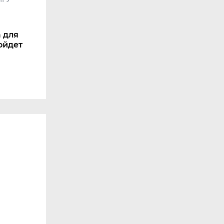
 для
ойдет