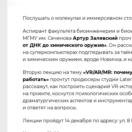
Послушать о молекулах и иммерсивном ст
Аспирант факультета биоинженерии и био
МГМУ им. Сеченова
Артур Залевский
прочт
от ДНК до химического оружия»
. Он расс
на суперкомпьютерах подглядывать за тай
и химическим оружием, вроде Новичка, и ка
Вторую лекцию на тему
«VR/AR/MR: почему
работать»
прочтут продюсеры студии Late
расскажут, как построить сценарий VR-ист
на проекте, коснутся психологических осо
драматургических аспектов и инструмента
и ответят на вопросы.
Лекции пройдут 14 декабря по адресу: ул. 8 М