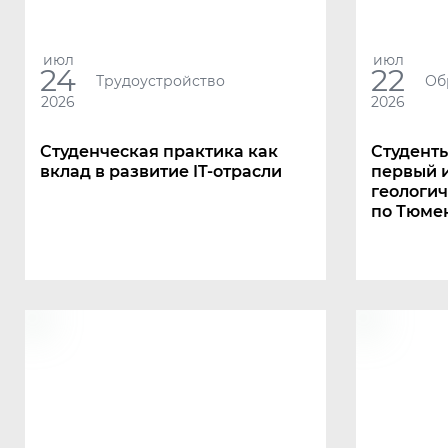
июл
июл
24
22
Трудоустройство
Об
2026
2026
Студенческая практика как
Студент
вклад в развитие IT-отрасли
первый 
геологич
по Тюме