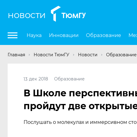
новости
Наука
Инновации
Образование
Ме
Главная
Новости ТюмГУ
Новости
Образование
дек
2018
Образование
13
В Школе перспективн
пройдут две открыты
Послушать о молекулах и иммерсивном сто