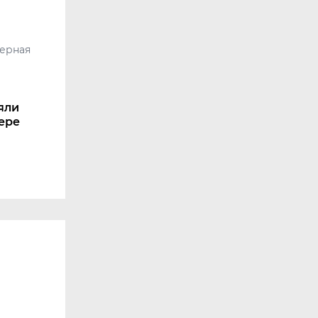
ерная
яли
гере