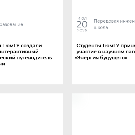
июл
Передовая инжен
20
разование
школа
2026
ы ТюмГУ создали
Студенты ТюмГУ прин
интерактивный
участие в научном ла
еский путеводитель
«
Энергия будущего»
ни