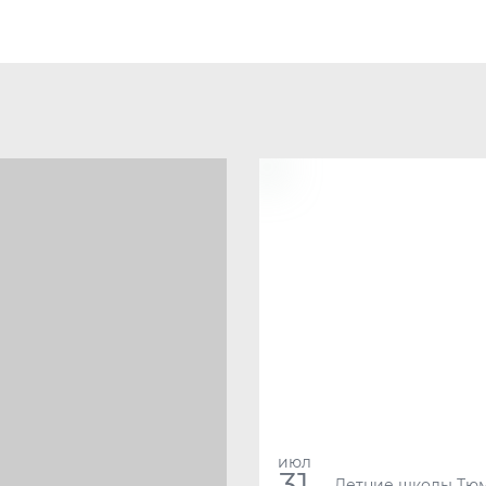
июл
31
Летние школы Тю