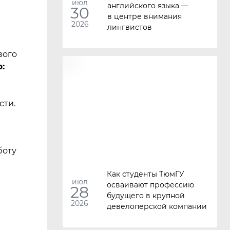
июл
английского языка —
30
в центре внимания
2026
лингвистов
вого
:
сти.
боту
Как студенты ТюмГУ
июл
осваивают профессию
28
будущего в крупной
2026
девелоперской компании