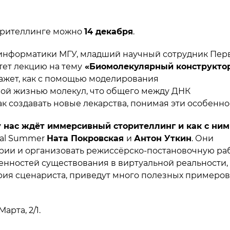
орителлинге можно
14 декабря
.
информатики МГУ, младший научный сотрудник Пер
ет лекцию на тему
«Биомолекулярный конструктор
кажет, как с помощью моделирования
ной жизнью молекул, что общего между ДНК
к создавать новые лекарства, понимая эти особенно
 нас ждёт иммерсивный сторителлинг и как с ним
ral Summer
Ната Покровская
и
Антон Уткин
. Они
ории и организовать режиссёрско-постановочную ра
бенностей существования в виртуальной реальности,
рия сценариста, приведут много полезных примеров
арта, 2/1.