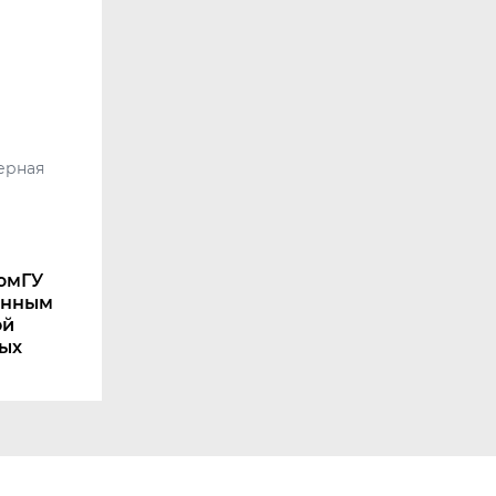
ерная
юмГУ
енным
ой
ых