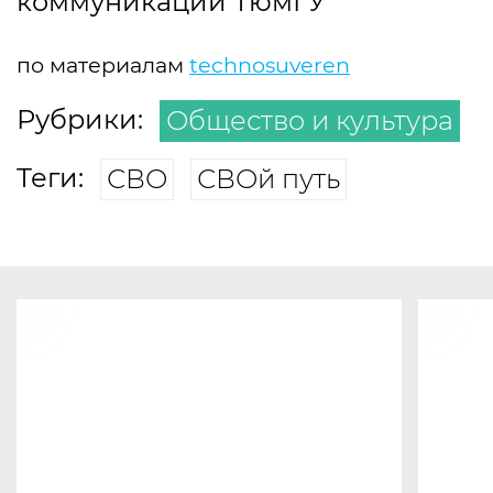
коммуникаций ТюмГУ
по материалам
technosuveren
Рубрики:
Общество и культура
Теги:
СВО
СВОй путь