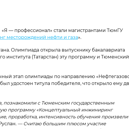
ы
«
Я — профессионал» стали магистрантами ТюмГУ
г месторождений нефти и газа
».
ана. Олимпиада открыла выпускнику бакалавриата
го института
(
Татарстан) эту программу и Тюменский
чный этап олимпиады по направлению
«
Нефтегазов
 был удостоен титула победителя, что открыло ему д
ов, познакомили с Тюменским государственным
кую программу
«
Концептуальный инжиниринг
ие, проработка, интенсивность обучения произвели
Руслан.
— Считаю большим плюсом участие