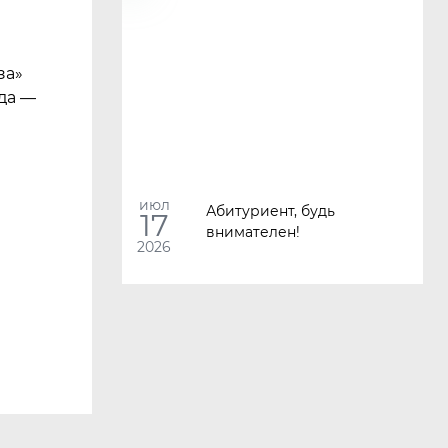
за»
да —
июл
Абитуриент, будь
17
внимателен!
2026