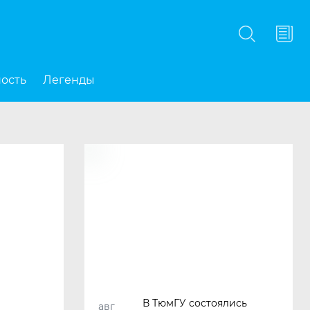
Подписаться
ность
Легенды
В ТюмГУ состоялись
авг