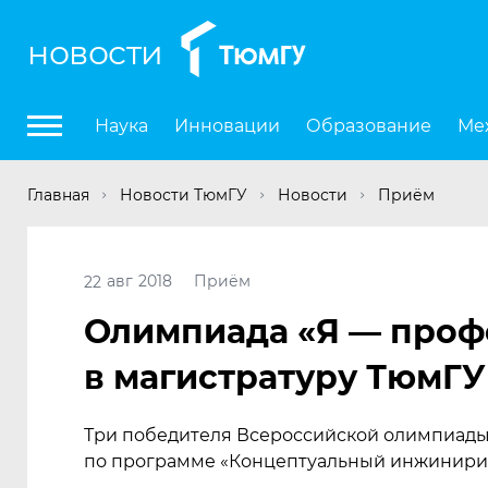
новости
Наука
Инновации
Образование
Ме
Главная
Новости ТюмГУ
Новости
Приём
авг
2018
Приём
22
Олимпиада
«
Я — проф
в магистратуру ТюмГУ
Три победителя Всероссийской олимпиад
по программе
«
Концептуальный инжинирин