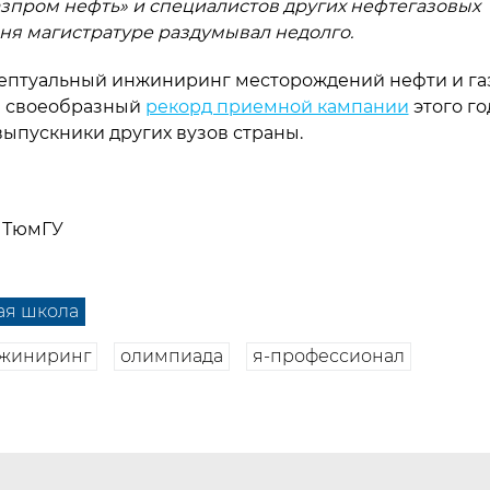
азпром нефть» и специалистов других нефтегазовых
ня магистратуре раздумывал недолго.
ептуальный инжиниринг месторождений нефти и га
а своеобразный
рекорд приемной кампании
этого го
ыпускники других вузов страны.
 ТюмГУ
ая школа
нжиниринг
олимпиада
я-профессионал