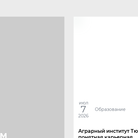
июл
7
Образование
2026
Аграрный институт Тю
ым
понятная карьерная