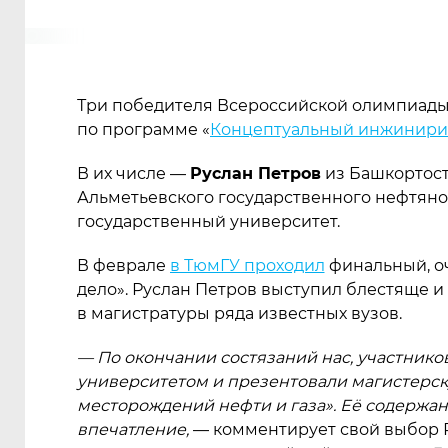
Три победителя Всероссийской олимпиад
по программе
«
Концептуальный инжинирин
В их числе —
Руслан Петров
из Башкортост
Альметьевского государственного нефтяно
государственный университет.
В феврале
в ТюмГУ проходил
финальный, о
дело». Руслан Петров выступил блестяще и
в магистратуры ряда известных вузов.
— По окончании состязаний нас, участник
университетом и презентовали магистерс
месторождений нефти и газа». Её содержан
впечатление,
— комментирует свой выбор 