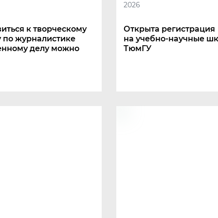
2026
иться к творческому
Открыта регистрация
у по журналистике
на учебно-научные ш
енному делу можно
ТюмГУ