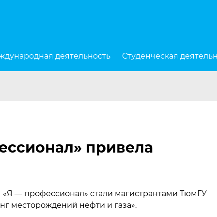
ждународная деятельность
Студенческая деятель
ессионал» привела
ы
«
Я — профессионал» стали магистрантами ТюмГУ
г месторождений нефти и газа».