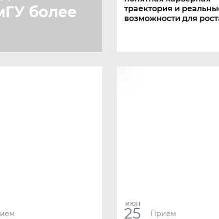
мГУ более
траектория и реальны
возможности для рост
июн
25
иём
Приём