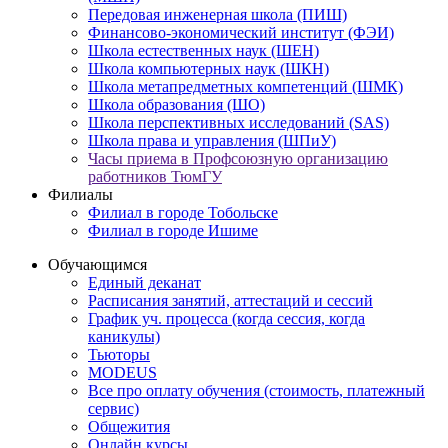
Передовая инженерная школа (ПИШ)
Финансово-экономический институт (ФЭИ)
Школа естественных наук (ШЕН)
Школа компьютерных наук (ШКН)
Школа метапредметных компетенций (ШМК)
Школа образования (ШО)
Школа перспективных исследований (SAS)
Школа права и управления (ШПиУ)
Часы приема в Профсоюзную организацию
работников ТюмГУ
Филиалы
Филиал в городе Тобольске
Филиал в городе Ишиме
Обучающимся
Единый деканат
Расписания занятий, аттестаций и сессий
График уч. процесса (когда сессия, когда
каникулы)
Тьюторы
MODEUS
Все про оплату обучения (стоимость, платежный
сервис)
Общежития
Онлайн курсы