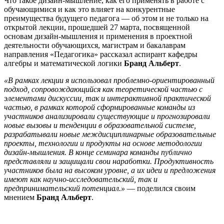
Что такое дизайн-мышление, как его применять в работе с
обучающимися и как это влияет на конкурентные
преимущества будущего педагога — об этом и не только на
открытой лекции, прошедшей 27 марта, посвященной
основам дизайн-мышления и применения в проектной
деятельности обучающихся, магистрам и бакалаврам
направления «Педагогика» рассказал аспирант кафедры
алгебры и математической логики
Бранд Альберт
.
«В рамках лекции я использовал проблемно-ориентированный
подход, сопровождающийся как теоретической частью с
элементами дискуссии, так и интерактивной практической
частью, в рамках которой сформированные команды из
участников анализировали существующие и прогнозировали
новые вызовы и тенденции в образовательной системе,
разрабатывали новые междисциплинарные образовательные
проекты, технологии и продукты на основе методологии
дизайн-мышления. В конце семинара команды публично
представляли и защищали свои наработки. Продуктивность
участников была на высоком уровне, а их идеи и предложения
имеют как научно-исследовательский, так и
предпринимательский потенциал.»
— поделился своим
мнением
Бранд Альберт
.