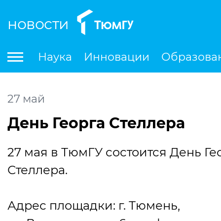
новости
По
Наука
Инновации
Образова
Международная деятельность
Студенческая деятельность
Ле
27
май
День Георга Стеллера
27 мая в ТюмГУ состоится День Ге
Стеллера.
Адрес площадки: г. Тюмень,