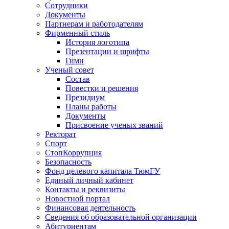
Сотрудники
Документы
Партнерам и работодателям
Фирменный стиль
История логотипа
Презентации и шрифты
Гимн
Ученый совет
Состав
Повестки и решения
Президиум
Планы работы
Документы
Присвоение ученых званий
Ректорат
Спорт
СтопКоррупция
Безопасность
Фонд целевого капитала ТюмГУ
Единый личный кабинет
Контакты и реквизиты
Новостной портал
Финансовая деятельность
Сведения об образовательной организации
Абитуриентам