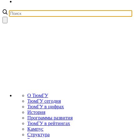
О ТюмГУ
ТюмГУ сегодня
ТюмГУ в цифрах
История
Программы развития
ТюмГУ в рейтингах
Кампус
Структура