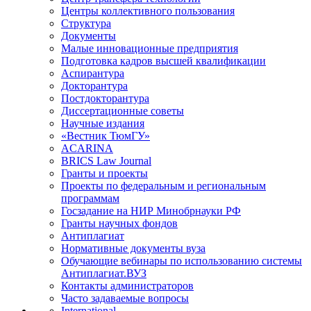
Центры коллективного пользования
Структура
Документы
Малые инновационные предприятия
Подготовка кадров высшей квалификации
Аспирантура
Докторантура
Постдокторантура
Диссертационные советы
Научные издания
«Вестник ТюмГУ»
ACARINA
BRICS Law Journal
Гранты и проекты
Проекты по федеральным и региональным
программам
Госзадание на НИР Минобрнауки РФ
Гранты научных фондов
Антиплагиат
Нормативные документы вуза
Обучающие вебинары по использованию системы
Антиплагиат.ВУЗ
Контакты администраторов
Часто задаваемые вопросы
International