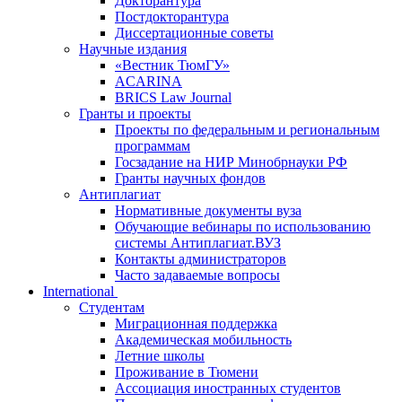
Докторантура
Постдокторантура
Диссертационные советы
Научные издания
«Вестник ТюмГУ»
ACARINA
BRICS Law Journal
Гранты и проекты
Проекты по федеральным и региональным
программам
Госзадание на НИР Минобрнауки РФ
Гранты научных фондов
Антиплагиат
Нормативные документы вуза
Обучающие вебинары по использованию
системы Антиплагиат.ВУЗ
Контакты администраторов
Часто задаваемые вопросы
International
Студентам
Миграционная поддержка
Академическая мобильность
Летние школы
Проживание в Тюмени
Ассоциация иностранных студентов