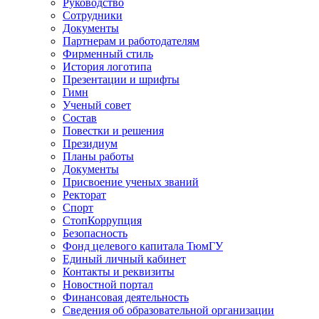
Руководство
Сотрудники
Документы
Партнерам и работодателям
Фирменный стиль
История логотипа
Презентации и шрифты
Гимн
Ученый совет
Состав
Повестки и решения
Президиум
Планы работы
Документы
Присвоение ученых званий
Ректорат
Спорт
СтопКоррупция
Безопасность
Фонд целевого капитала ТюмГУ
Единый личный кабинет
Контакты и реквизиты
Новостной портал
Финансовая деятельность
Сведения об образовательной организации