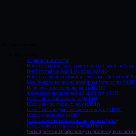
Быстрые ссылки
Институты
Аграрный институт
Институт социально-гуманитарных наук (СоцГум)
Институт физической культуры (ИФК)
Институт экологической и сельскохозяйственной б
Международная школа предпринимательства (МШП
Передовая инженерная школа (ПИШ)
Финансово-экономический институт (ФЭИ)
Школа естественных наук (ШЕН)
Школа компьютерных наук (ШКН)
Школа метапредметных компетенций (ШМК)
Школа образования (ШО)
Школа перспективных исследований (SAS)
Школа права и управления (ШПиУ)
Часы приема в Профсоюзную организацию работн