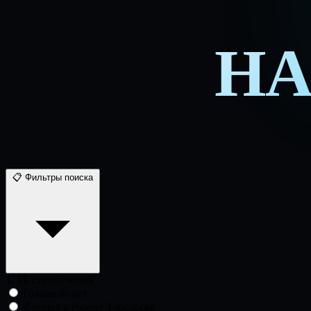
НА
📋 Фильтры поиска
1.
Место обучения
Головной вуз
Филиал в городе Тобольске