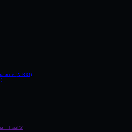
иологии (X-BIO)
)
иков ТюмГУ