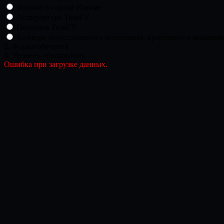
Филиал в городе Ишиме
Аспирантура ТюмГУ
Гимназия ТюмГУ
Колледж искусственного интеллекта, креативного мышлени
2.
Форма обучения
3.
Уровень образования
Ошибка при загрузке данных.