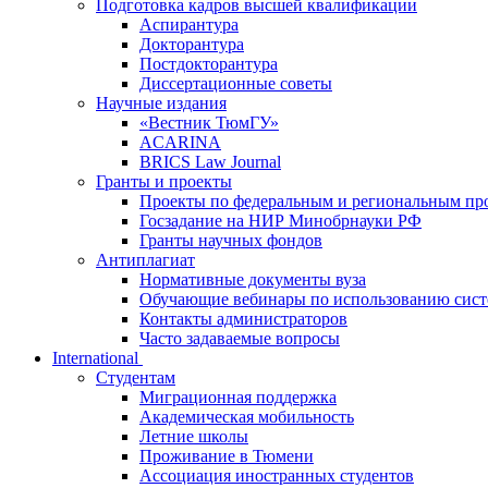
Подготовка кадров высшей квалификации
Аспирантура
Докторантура
Постдокторантура
Диссертационные советы
Научные издания
«Вестник ТюмГУ»
ACARINA
BRICS Law Journal
Гранты и проекты
Проекты по федеральным и региональным пр
Госзадание на НИР Минобрнауки РФ
Гранты научных фондов
Антиплагиат
Нормативные документы вуза
Обучающие вебинары по использованию сис
Контакты администраторов
Часто задаваемые вопросы
International
Студентам
Миграционная поддержка
Академическая мобильность
Летние школы
Проживание в Тюмени
Ассоциация иностранных студентов