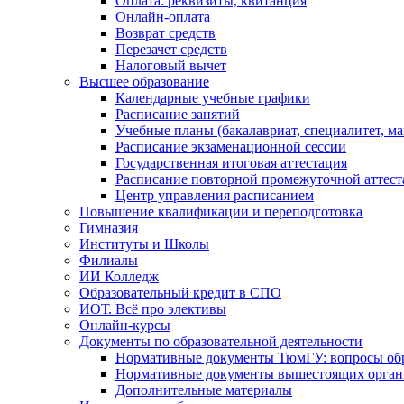
Оплата: реквизиты, квитанция
Онлайн-оплата
Возврат средств
Перезачет средств
Налоговый вычет
Высшее образование
Календарные учебные графики
Расписание занятий
Учебные планы (бакалавриат, специалитет, ма
Расписание экзаменационной сессии
Государственная итоговая аттестация
Расписание повторной промежуточной аттес
Центр управления расписанием
Повышение квалификации и переподготовка
Гимназия
Институты и Школы
Филиалы
ИИ Колледж
Образовательный кредит в СПО
ИОТ. Всё про элективы
Онлайн-курсы
Документы по образовательной деятельности
Нормативные документы ТюмГУ: вопросы об
Нормативные документы вышестоящих орган
Дополнительные материалы