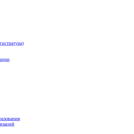
гистратура)
тации
разования
изаций