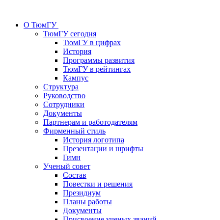
О ТюмГУ
ТюмГУ сегодня
ТюмГУ в цифрах
История
Программы развития
ТюмГУ в рейтингах
Кампус
Структура
Руководство
Сотрудники
Документы
Партнерам и работодателям
Фирменный стиль
История логотипа
Презентации и шрифты
Гимн
Ученый совет
Состав
Повестки и решения
Президиум
Планы работы
Документы
Присвоение ученых званий