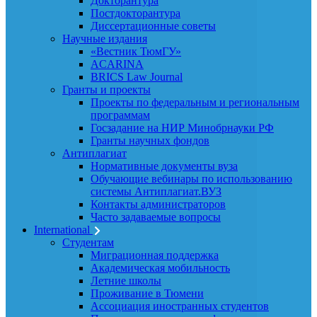
Докторантура
Постдокторантура
Диссертационные советы
Научные издания
«Вестник ТюмГУ»
ACARINA
BRICS Law Journal
Гранты и проекты
Проекты по федеральным и региональным
программам
Госзадание на НИР Минобрнауки РФ
Гранты научных фондов
Антиплагиат
Нормативные документы вуза
Обучающие вебинары по использованию
системы Антиплагиат.ВУЗ
Контакты администраторов
Часто задаваемые вопросы
International
Студентам
Миграционная поддержка
Академическая мобильность
Летние школы
Проживание в Тюмени
Ассоциация иностранных студентов