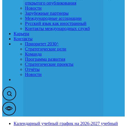
открытого опубликования
Новости
Зарубежные партнеры
Международные ассоциации
Русский язык как иностранный
Контакты международных служб
Карьера
Контакты
Приоритет 2030^
Стратегические цели
Команда
Программа развития
Стратегические проекты
Отчёты
Новости
Календарный учебный график на 2026-2027 учебный