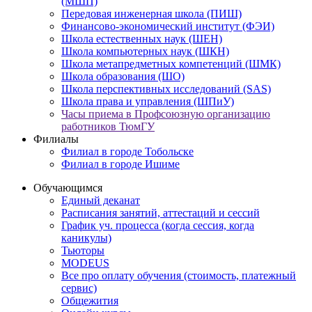
(МШП)
Передовая инженерная школа (ПИШ)
Финансово-экономический институт (ФЭИ)
Школа естественных наук (ШЕН)
Школа компьютерных наук (ШКН)
Школа метапредметных компетенций (ШМК)
Школа образования (ШО)
Школа перспективных исследований (SAS)
Школа права и управления (ШПиУ)
Часы приема в Профсоюзную организацию
работников ТюмГУ
Филиалы
Филиал в городе Тобольске
Филиал в городе Ишиме
Обучающимся
Единый деканат
Расписания занятий, аттестаций и сессий
График уч. процесса (когда сессия, когда
каникулы)
Тьюторы
MODEUS
Все про оплату обучения (стоимость, платежный
сервис)
Общежития