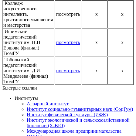
Колледж
искусственного
интеллекта,
посмотреть
х
х
креативного мышления
и мастерства
Ишимский
педагогический
институт им. П.П.
посмотреть
х
х
Ершова (филиал)
ТюмГУ
Тобольский
педагогический
институт им. Д.И.
посмотреть
х
х
Менделеева (филиал)
ТюмГУ
Быстрые ссылки
Институты
Аграрный институт
Институт социально-гуманитарных наук (СоцГум)
Институт физической культуры (ИФК)
Институт экологической и сельскохозяйственной
биологии (X-BIO)
Международная школа предпринимательства