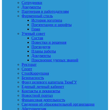
Сотрудники
Документы
Партнерам и работодателям
Фирменный стиль
История логотипа
Презентации и шрифты
Гимн
Ученый совет
Состав
Повестки и решения
Президиум
Планы работы
Документы
Присвоение ученых званий
Ректорат
Спорт
СтопКоррупция
Безопасность
Фонд целевого капитала ТюмГУ
Единый личный кабинет
Контакты и реквизиты
Новостной портал
Финансовая деятельность
Сведения об образовательной организации
Абитуриентам