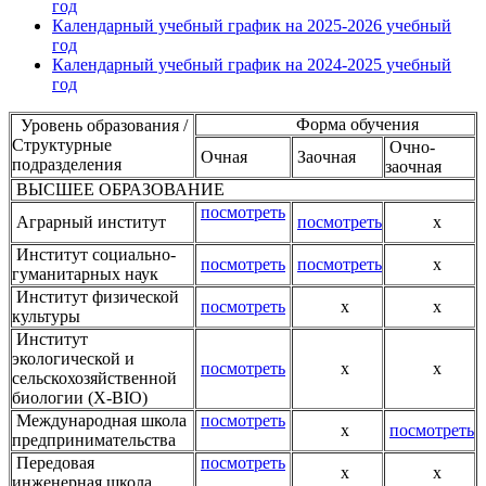
год
Календарный учебный график на 2025-2026 учебный
год
Календарный учебный график на 2024-2025 учебный
год
Форма обучения
Уровень образования /
Структурные
Очно-
Очная
Заочная
подразделения
заочная
ВЫСШЕЕ ОБРАЗОВАНИЕ
посмотреть
Аграрный институт
посмотреть
х
Институт социально-
посмотреть
посмотреть
х
гуманитарных наук
Институт физической
посмотреть
х
х
культуры
Институт
экологической и
посмотреть
х
х
сельскохозяйственной
биологии (X-BIO)
Международная школа
посмотреть
х
посмотреть
предпринимательства
Передовая
посмотреть
х
х
инженерная школа