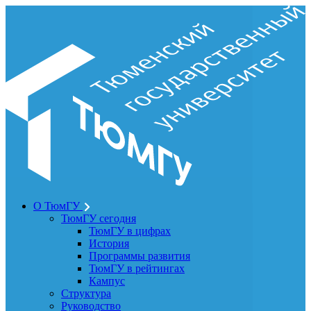
О ТюмГУ
ТюмГУ сегодня
ТюмГУ в цифрах
История
Программы развития
ТюмГУ в рейтингах
Кампус
Структура
Руководство