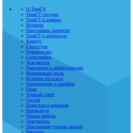
О ТюмГУ
ТюмГУ сегодня
ТюмГУ в цифрах
История
Программы развития
ТюмГУ в рейтингах
Кампус
Структура
Руководство
Сотрудники
Документы
Партнерам и работодателям
Фирменный стиль
История логотипа
Презентации и шрифты
Гимн
Ученый совет
Состав
Повестки и решения
Президиум
Планы работы
Документы
Присвоение ученых званий
Ректорат