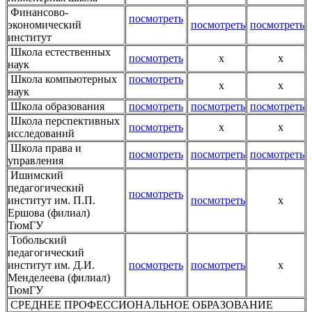
Финансово-
посмотреть
экономический
посмотреть
посмотреть
институт
Школа естественных
посмотреть
х
х
наук
Школа компьютерных
посмотреть
х
х
наук
Школа образования
посмотреть
посмотреть
посмотреть
Школа перспективных
посмотреть
х
х
исследований
Школа права и
посмотреть
посмотреть
посмотреть
управления
Ишимский
педагогический
посмотреть
институт им. П.П.
посмотреть
х
Ершова (филиал)
ТюмГУ
Тобольский
педагогический
институт им. Д.И.
посмотреть
посмотреть
x
Менделеева (филиал)
ТюмГУ
СРЕДНЕЕ ПРОФЕССИОНАЛЬНОЕ ОБРАЗОВАНИЕ