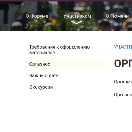
О Форуме
Участникам
О Тюмени
УЧАСТ
Требования к оформлению
материалов
ОР
Оргвзнос
Важные даты
Оргкоми
Экскурсии
Оргвзно