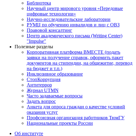
Библиотека
Научный центр мирового уровня «Передовые
цифровые технологии»
Научно-исследовательские лаборатории
РУМЦ по обучению инвалидов и лиц с ОВЗ
Правовой консалтинг
Центр академического письма (Writing Center)
"Impulse"
Полезные разделы
Корпоративная платформа ВМЕСТЕ (подать
заявки на получение справок, оформить пакет
документов на стипендии, на общежитие, перевод
на бюджет и т.п.)
Инклюзивное образование
СтопКоррупция
Антитеррор
Журнал UTMN
Часто задаваемые вопросы
Задать вопрос
Анкета для опроса граждан о качестве условий
оказания услуг
Профсоюзная организация работников ТюмГУ
Национальные проекты России
Об институте