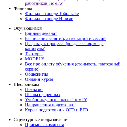
работников ТюмГУ
Филиалы
Филиал в городе Тобольске
Филиал в городе Ишиме
Обучающимся
Единый деканат
Расписания занятий, аттестаций и сессий
График уч. процесса (когда сессия, когда
каникулы)
Тьюторы
MODEUS
Все про оплату обучения (стоимость, платежный
сервис)
Общежития
Онлайн курсы
Школьникам
Гимназия
Школа одаренных
Учебно-научные школы ТюмГУ
Направления подготовки
Курсы подготовки к ОГЭ и ЕГЭ
Структурные подразделения
Приемная комиссия