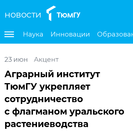
новости
По
Наука
Инновации
Образова
Международная деятельность
Студенческая деятельность
Ле
23
июн
Акцент
Аграрный институт
ТюмГУ укрепляет
сотрудничество
с флагманом уральского
растениеводства