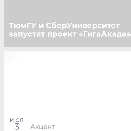
ТюмГУ и СберУниверситет
запустят проект
«
ГигаАкаде
июл
3
Акцент