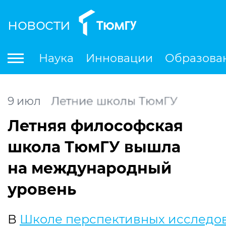
новости
По
Наука
Инновации
Образова
Международная деятельность
Студенческая деятельность
Ле
9
июл
Летние школы ТюмГУ
Летняя философская
школа ТюмГУ вышла
на международный
уровень
В
Школе перспективных исследо