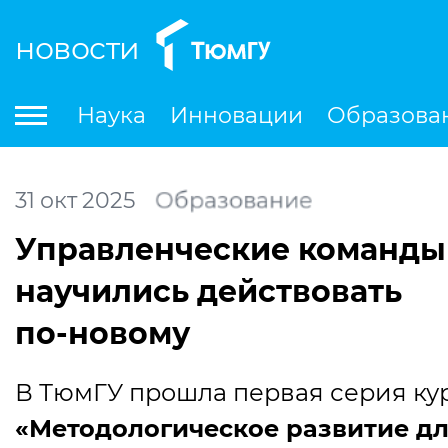
новости
По
Наука
Инновации
Образова
Международная деятельность
Студенческая деятельность
Ле
31
окт
2025
Образование
Управленческие команды
научились действовать
по-новому
В ТюмГУ прошла первая серия ку
«Методологическое развитие д