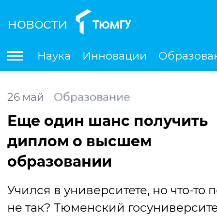
новости
По
Наука
Инновации
Образова
Международная деятельность
Студенческая деятельность
Ле
26
май
Образование
Еще один шанс получить
диплом о высшем
образовании
Учился в университете, но что-то 
не так? Тюменский госуниверсите