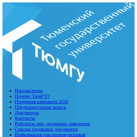
Направления
Почему ТюмГУ?
Приемная кампания 2026
Предварительная запись
Документы
Контакты
Рейтинги лиц, подавших заявления
Списки подавших документы
Информация для первокурсников