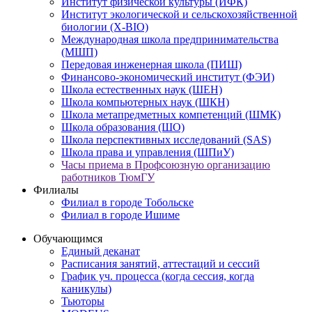
Институт физической культуры (ИФК)
Институт экологической и сельскохозяйственной
биологии (X-BIO)
Международная школа предпринимательства
(МШП)
Передовая инженерная школа (ПИШ)
Финансово-экономический институт (ФЭИ)
Школа естественных наук (ШЕН)
Школа компьютерных наук (ШКН)
Школа метапредметных компетенций (ШМК)
Школа образования (ШО)
Школа перспективных исследований (SAS)
Школа права и управления (ШПиУ)
Часы приема в Профсоюзную организацию
работников ТюмГУ
Филиалы
Филиал в городе Тобольске
Филиал в городе Ишиме
Обучающимся
Единый деканат
Расписания занятий, аттестаций и сессий
График уч. процесса (когда сессия, когда
каникулы)
Тьюторы