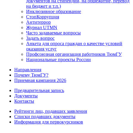
документов на стипендии, на общежитие, перевод
на бюджет и т.п.)
Инклюзивное образование
СтопКоррупция
Антитеррор
Журнал UTMN
Часто задаваемые вопросы
Задать вопрос
Анкета для опроса граждан о качестве условий
оказания услуг
Профсоюзная организация работников ТюмГУ
Национальные проекты России
Направления
Почему ТюмГУ?
Приемная кампания 2026
Предварительная запись
Документы
Контакты
Рейтинги лиц, подавших заявления
Списки подавших документы
Информация для первокурсников