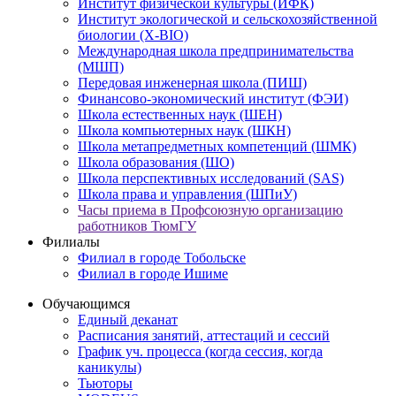
Институт физической культуры (ИФК)
Институт экологической и сельскохозяйственной
биологии (X-BIO)
Международная школа предпринимательства
(МШП)
Передовая инженерная школа (ПИШ)
Финансово-экономический институт (ФЭИ)
Школа естественных наук (ШЕН)
Школа компьютерных наук (ШКН)
Школа метапредметных компетенций (ШМК)
Школа образования (ШО)
Школа перспективных исследований (SAS)
Школа права и управления (ШПиУ)
Часы приема в Профсоюзную организацию
работников ТюмГУ
Филиалы
Филиал в городе Тобольске
Филиал в городе Ишиме
Обучающимся
Единый деканат
Расписания занятий, аттестаций и сессий
График уч. процесса (когда сессия, когда
каникулы)
Тьюторы