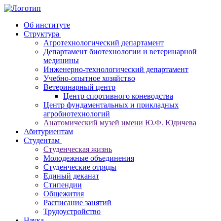
Об институте
Структура
Агротехнологический департамент
Департамент биотехнологии и ветеринарной
медицины
Инженерно-технологический департамент
Учебно-опытное хозяйство
Ветеринарный центр
Центр спортивного коневодства
Центр фундаментальных и прикладных
агробиотехнологий
Анатомический музей имени Ю.Ф. Юдичева
Абитуриентам
Студентам
Студенческая жизнь
Молодежные объединения
Студенческие отряды
Единый деканат
Стипендии
Общежития
Расписание занятий
Трудоустройство
Наука