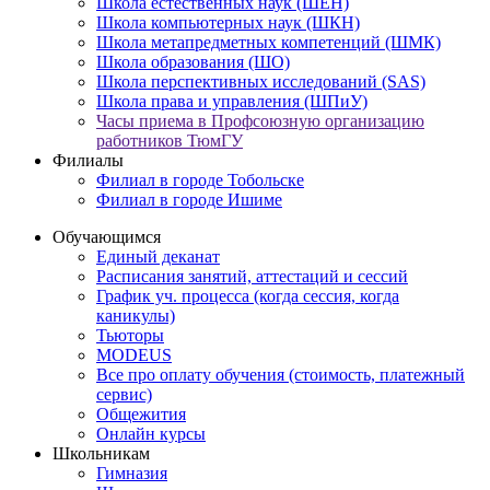
Школа естественных наук (ШЕН)
Школа компьютерных наук (ШКН)
Школа метапредметных компетенций (ШМК)
Школа образования (ШО)
Школа перспективных исследований (SAS)
Школа права и управления (ШПиУ)
Часы приема в Профсоюзную организацию
работников ТюмГУ
Филиалы
Филиал в городе Тобольске
Филиал в городе Ишиме
Обучающимся
Единый деканат
Расписания занятий, аттестаций и сессий
График уч. процесса (когда сессия, когда
каникулы)
Тьюторы
MODEUS
Все про оплату обучения (стоимость, платежный
сервис)
Общежития
Онлайн курсы
Школьникам
Гимназия