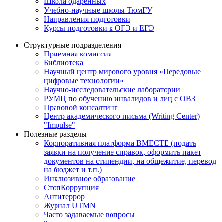
Школа одаренных
Учебно-научные школы ТюмГУ
Направления подготовки
Курсы подготовки к ОГЭ и ЕГЭ
Структурные подразделения
Приемная комиссия
Библиотека
Научный центр мирового уровня «Передовые
цифровые технологии»
Научно-исследовательские лаборатории
РУМЦ по обучению инвалидов и лиц с ОВЗ
Правовой консалтинг
Центр академического письма (Writing Center)
"Impulse"
Полезные разделы
Корпоративная платформа ВМЕСТЕ (подать
заявки на получение справок, оформить пакет
документов на стипендии, на общежитие, перевод
на бюджет и т.п.)
Инклюзивное образование
СтопКоррупция
Антитеррор
Журнал UTMN
Часто задаваемые вопросы