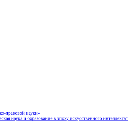
ко-правовой науки»
ая наука и образование в эпоху искусственного интеллекта"