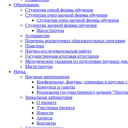
Образование
Студентам очной формы обучения
Студентам очно-заочной формы обучения
Студентам очно-заочной формы обучения
Студентам заочной формы обучения
Магистратура
Аспирантам
Перечень реализуемых образовательных программ
Практика
Научно-исследовательская работа
Государственная итоговая аттестация
Методические указания по подготовке научных док
Магистратура
Наука
Научные мероприятия
Конференции, форумы, семинары и круглые 
Конкурсы и гранты
Реализация государственного задания "Проти
Зеркальная лаборатория
О проекте
Участники проекта
Новости
Анонсы
Контакты