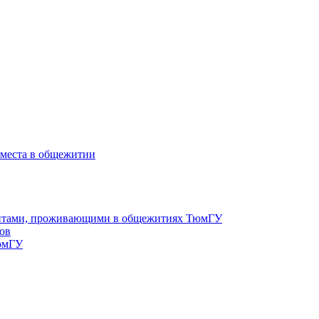
 места в общежитии
дентами, проживающими в общежитиях ТюмГУ
ов
юмГУ