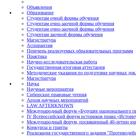
Объявления
Образование
Студентам очной формы обучения
Студентам очно-заочной формы обучения
Студентам очно-заочной формы обучения
Студентам заочной формы обучения
Магистратура
Аспирантам
Перечень реализуемых образовательных программ
Практика
Научно-исследовательская работа
Государственная итоговая аттестация
Методические указания по подготовке научных док
Магистратура
Наука
Научные мероприятия
Сибирские правовые чтения
Архив научных мероприятий
LAW AFTERKNOWN
Международный форум «Будущее национального пр
IV Всероссийский форум историков права «Историч
Международный форум, посвященный 40-летию юрид
Конкурсы и гранты
Реализация государственного задания "Противодей