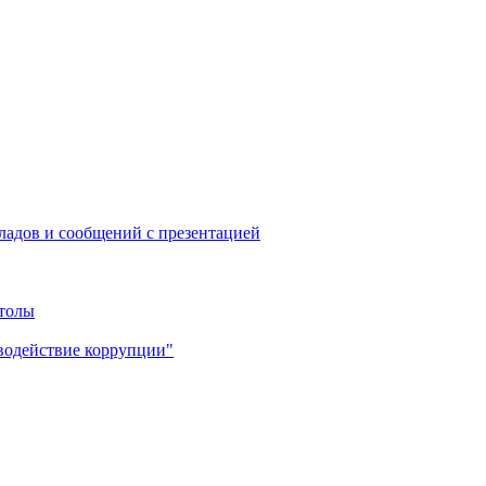
ладов и сообщений с презентацией
столы
водействие коррупции"