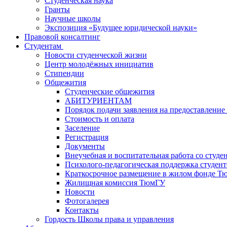
Студенческая наука
Гранты
Научные школы
Экспозиция «Будущее юридической науки»
Правовой консалтинг
Студентам
Новости студенческой жизни
Центр молодёжных инициатив
Стипендии
Общежития
Студенческие общежития
АБИТУРИЕНТАМ
Порядок подачи заявления на предоставление
Стоимость и оплата
Заселение
Регистрация
Документы
Внеучебная и воспитательная работа со сту
Психолого-педагогическая поддержка студент
Краткосрочное размещение в жилом фонде Т
Жилищная комиссия ТюмГУ
Новости
Фотогалерея
Контакты
Гордость Школы права и управления