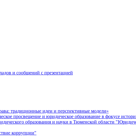
ладов и сообщений с презентацией
ава: традиционные идеи и перспективные модели»
еское просвещение и юридическое образование в фокусе истори
ического образования и науки в Тюменской области "Юридическ
ствие коррупции"