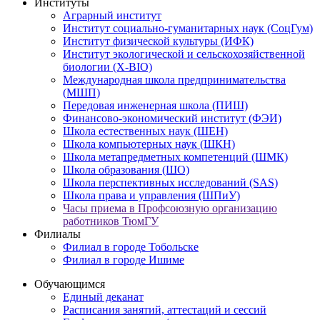
Институты
Аграрный институт
Институт социально-гуманитарных наук (СоцГум)
Институт физической культуры (ИФК)
Институт экологической и сельскохозяйственной
биологии (X-BIO)
Международная школа предпринимательства
(МШП)
Передовая инженерная школа (ПИШ)
Финансово-экономический институт (ФЭИ)
Школа естественных наук (ШЕН)
Школа компьютерных наук (ШКН)
Школа метапредметных компетенций (ШМК)
Школа образования (ШО)
Школа перспективных исследований (SAS)
Школа права и управления (ШПиУ)
Часы приема в Профсоюзную организацию
работников ТюмГУ
Филиалы
Филиал в городе Тобольске
Филиал в городе Ишиме
Обучающимся
Единый деканат
Расписания занятий, аттестаций и сессий