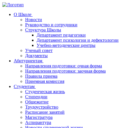
О Школе
Новости
Руководство и сотрудники
Структура Школы
Департамент педагогики
Департамент психологии и дефектологии
Учебно-методические центры
Ученый совет
Документы
Абитуриентам
Направления подготовки: очная форма
Направления подготовки: заочная форма
Правила приема
Приемная комиссия
Cтудентам
Студенческая жизнь
Стипендии
Общежитие
Трудоустройство
Расписание занятий
Магистратура
Аспирантура
Новости студенческой жизни