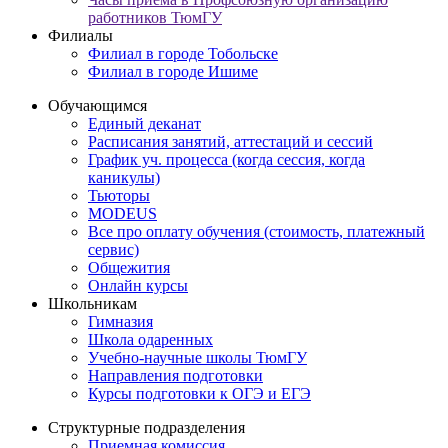
работников ТюмГУ
Филиалы
Филиал в городе Тобольске
Филиал в городе Ишиме
Обучающимся
Единый деканат
Расписания занятий, аттестаций и сессий
График уч. процесса (когда сессия, когда
каникулы)
Тьюторы
MODEUS
Все про оплату обучения (стоимость, платежный
сервис)
Общежития
Онлайн курсы
Школьникам
Гимназия
Школа одаренных
Учебно-научные школы ТюмГУ
Направления подготовки
Курсы подготовки к ОГЭ и ЕГЭ
Структурные подразделения
Приемная комиссия