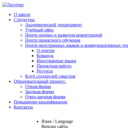
О школе
Структура
Академический департамент
Учебный офис
Центр оценки и развития компетенций
Центр проектного обучения
Центр иностранных языков и коммуникативных те
О центре
Команда
Иностранные языки
Проектная работа
Ресурсы
Клуб создателей смыслов
Образовательный процесс
Очная форма
Заочная форма
Очно-заочная форма
Повышение квалификации
Контакты
Язык / Language
Версии сайта