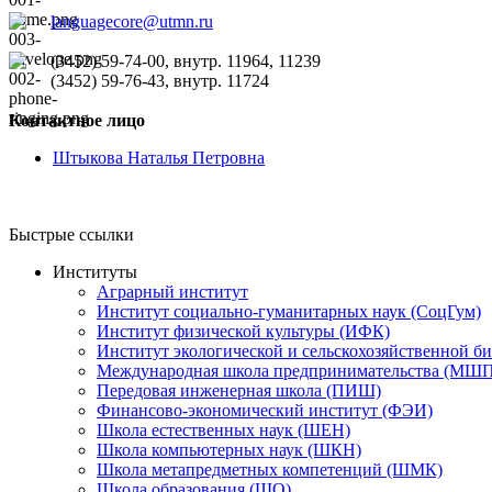
languagecore@utmn.ru
(3452) 59-74-00, внутр. 11964, 11239
(3452) 59-76-43, внутр. 11724
Контактное лицо
Штыкова Наталья Петровна
Быстрые ссылки
Институты
Аграрный институт
Институт социально-гуманитарных наук (СоцГум)
Институт физической культуры (ИФК)
Институт экологической и сельскохозяйственной б
Международная школа предпринимательства (МШП
Передовая инженерная школа (ПИШ)
Финансово-экономический институт (ФЭИ)
Школа естественных наук (ШЕН)
Школа компьютерных наук (ШКН)
Школа метапредметных компетенций (ШМК)
Школа образования (ШО)