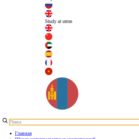
Study at utmn
Главная