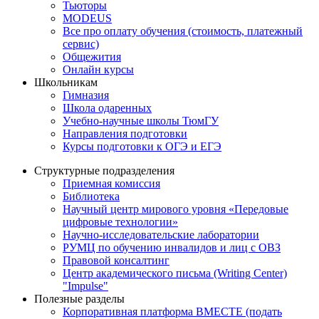
Тьюторы
MODEUS
Все про оплату обучения (стоимость, платежный
сервис)
Общежития
Онлайн курсы
Школьникам
Гимназия
Школа одаренных
Учебно-научные школы ТюмГУ
Направления подготовки
Курсы подготовки к ОГЭ и ЕГЭ
Структурные подразделения
Приемная комиссия
Библиотека
Научный центр мирового уровня «Передовые
цифровые технологии»
Научно-исследовательские лаборатории
РУМЦ по обучению инвалидов и лиц с ОВЗ
Правовой консалтинг
Центр академического письма (Writing Center)
"Impulse"
Полезные разделы
Корпоративная платформа ВМЕСТЕ (подать