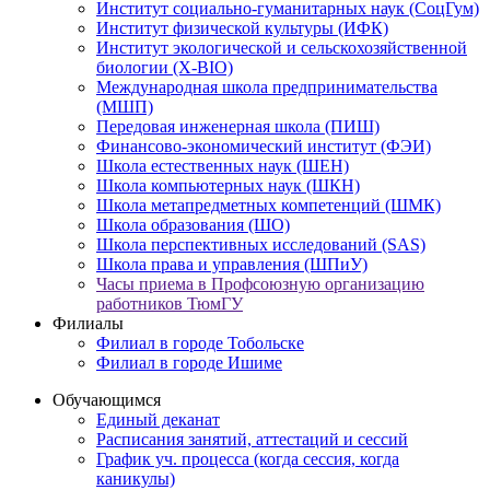
Институт социально-гуманитарных наук (СоцГум)
Институт физической культуры (ИФК)
Институт экологической и сельскохозяйственной
биологии (X-BIO)
Международная школа предпринимательства
(МШП)
Передовая инженерная школа (ПИШ)
Финансово-экономический институт (ФЭИ)
Школа естественных наук (ШЕН)
Школа компьютерных наук (ШКН)
Школа метапредметных компетенций (ШМК)
Школа образования (ШО)
Школа перспективных исследований (SAS)
Школа права и управления (ШПиУ)
Часы приема в Профсоюзную организацию
работников ТюмГУ
Филиалы
Филиал в городе Тобольске
Филиал в городе Ишиме
Обучающимся
Единый деканат
Расписания занятий, аттестаций и сессий
График уч. процесса (когда сессия, когда
каникулы)